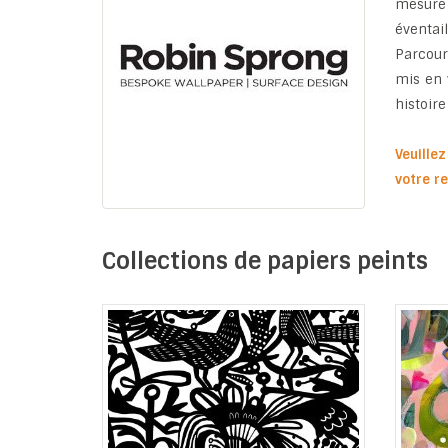
mesure 
éventail
Parcour
mis en 
histoire
Veuille
votre r
Collections de papiers peints