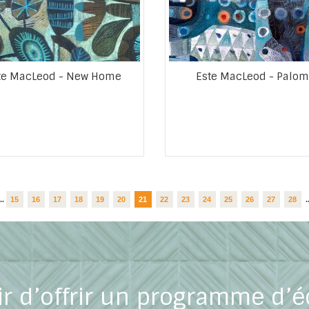
te MacLeod - New Home
Este MacLeod - Palo
...
15
16
17
18
19
20
21
22
23
24
25
26
27
28
.
ir d’offrir un programme d’é