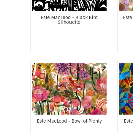
Este MacLeod - Black Bird
Este
Silhouette
Este MacLeod - Bowl of Plenty
Este