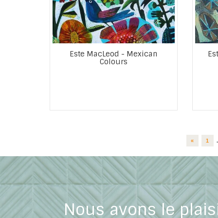
Este MacLeod - Mexican
Es
Colours
«
1
Nous avons le plais