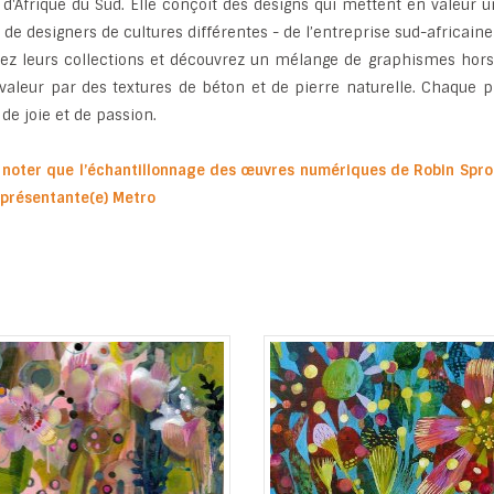
d'Afrique du Sud. Elle conçoit des designs qui mettent en valeur 
 de designers de cultures différentes - de l’entreprise sud-africaine
ez leurs collections et découvrez un mélange de graphismes hors p
valeur par des textures de béton et de pierre naturelle. Chaque p
 de joie et de passion.
z noter que l’échantillonnage des œuvres numériques de Robin Sprong
eprésentante(e) Metro