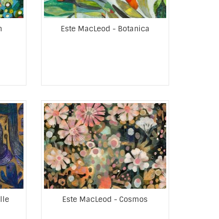
m
Este MacLeod - Botanica
lle
Este MacLeod - Cosmos