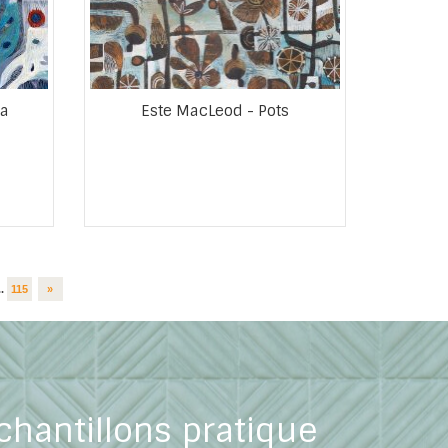
ma
Este MacLeod - Pots
..
115
»
chantillons pratique