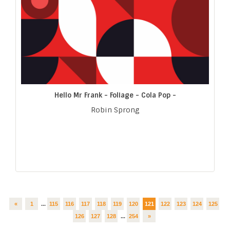
Hello Mr Frank - Foliage - Cola Pop -
Robin Sprong
«
1
...
115
116
117
118
119
120
121
122
123
124
125
126
127
128
...
254
»