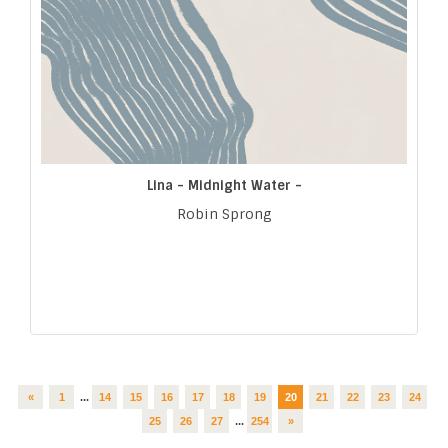
Lina - Midnight Water -
Robin Sprong
«
1
...
14
15
16
17
18
19
20
21
22
23
24
25
26
27
...
254
»