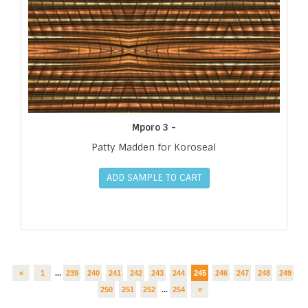
Mporo 3 -
Patty Madden for Koroseal
ADD SAMPLE TO CART
«
1
...
239
240
241
242
243
244
245
246
247
248
249
250
251
252
...
254
»