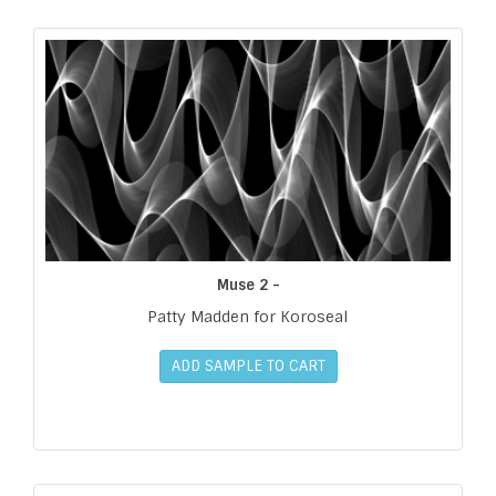
Muse 2 -
Patty Madden for Koroseal
ADD SAMPLE TO CART