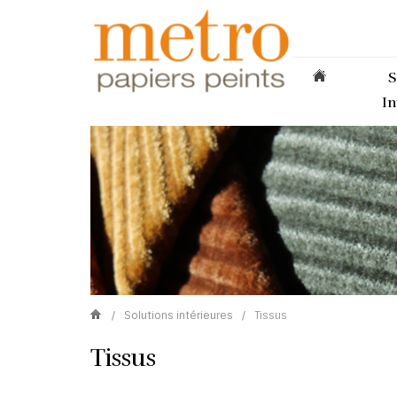
S
In
/
Solutions intérieures
/
Tissus
Tissus