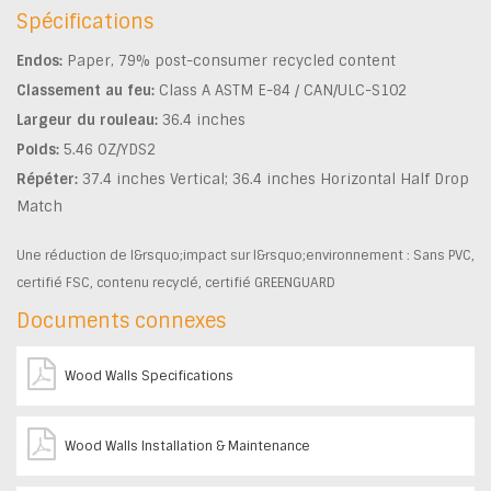
Spécifications
Endos:
Paper, 79% post-consumer recycled content
Classement au feu:
Class A ASTM E-84 / CAN/ULC-S102
Largeur du rouleau:
36.4 inches
Poids:
5.46 OZ/YDS2
Répéter:
37.4 inches Vertical; 36.4 inches Horizontal Half Drop
Match
Une réduction de l&rsquo;impact sur l&rsquo;environnement : Sans PVC,
certifié FSC, contenu recyclé, certifié GREENGUARD
Documents connexes
Wood Walls Specifications
Wood Walls Installation & Maintenance