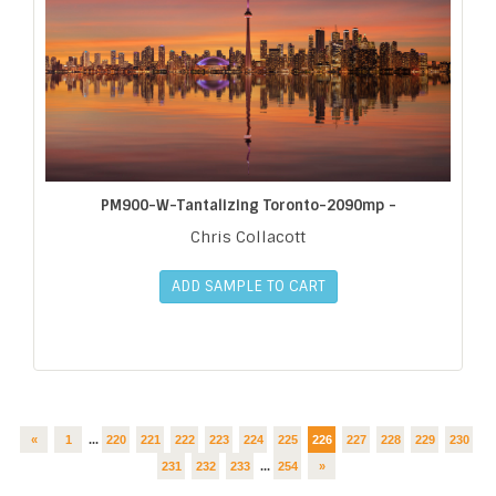
PM900-W-Tantalizing Toronto-2090mp -
Chris Collacott
ADD SAMPLE TO CART
«
1
...
220
221
222
223
224
225
226
227
228
229
230
231
232
233
...
254
»