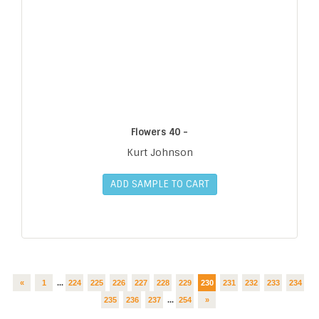
Flowers 40 -
Kurt Johnson
ADD SAMPLE TO CART
«
1
...
224
225
226
227
228
229
230
231
232
233
234
235
236
237
...
254
»